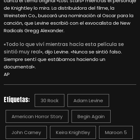
canta el tema original «Lost Stars» mientras el personaje
de Knightley lo mira. La distribuidora del filme, la
Weinstein Co., buscará una nominación al Oscar para la
canción, que Levine escribió con el exvocalista de New
Radicals Gregg Alexander.
«
Todo lo que viví mientras hacía esta película se
sintió muy real
», dijo Levine. «Nunca se sintió falso.
Siempre sentí que estábamos haciendo un
documental».
AP
Etiquetas:
30 Rock
Adam Levine
American Horror Story
Begin Again
John Carney
Keira Knightley
Maroon 5