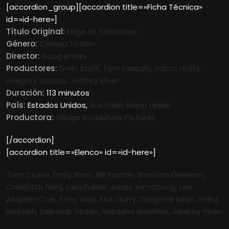
[accordion_group][accordion title=»Ficha Técnica»
id=»id-here»]
Título Original:
Edge of Tomorrow
Género:
Ciencia ficción
Director:
Doug Liman
Productores:
Erwin Stoff, Tom Lassally, Jason Hoffs,
Gregory Jacobs, Jeffrey Silver
Duración:
113 minutos
País:
Estados Unidos,
Australia, Reino Unido
Productora:
Village Roadshow Pictures
[/accordion]
[accordion title=»Elenco» id=»id-here»]
Tom Cruise, Emily Blunt, Bill Paxton, Brendan Gleeson,
Charlotte Riley, Lara Pulver, Jonas Armstrong, Lee
Asquith-Coe, Tony Way, Kick Gurry,
Dragomir Mrsic, Franz
Drameh, Deborah Rosan, Natasha Goulden, Jeremy Piven