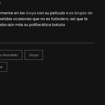
o
.
ntemente en los
Goya
con su película «
Las brujas de
petidas ocasiones que no es futbolero, así que la
ueba aún más su polifacética batuta.
no Ronaldo
Goya
si