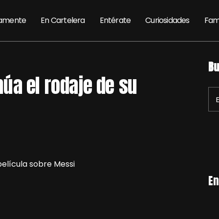
amente
En Cartelera
Entérate
Curiosidades
Fam
Bu
inúa el rodaje de su
En