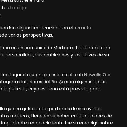
 Messi sostienen una
nte el rodaje.
o.
guardan alguna implicación con el «
crack
»
esde varias perspectivas.
staca en un comunicado Mediapro hablarán sobre
u personalidad, sus ambiciones y las claves de su
 fue forjando su propio estilo o el club
Newells Old
ategorías inferiores del
Bar§a
son algunas de las
a la película, cuyo estreno está previsto para
o que ha goleado las porterías de sus rivales
tos mágicos, tiene en su haber cuatro balones de
ste importante reconocimiento fue su enemigo sobre