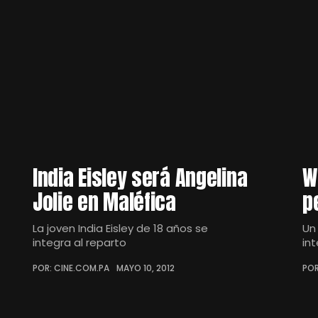
India Eisley será Angelina
W
Jolie en Maléfica
p
La joven India Eisley de 18 años se
Un
integra al reparto
in
POR: CINE.COM.PA
MAYO 10, 2012
POR