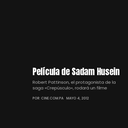
Película de Sadam Husein
Robert Pattinson, el protagonista de la
saga «Crepúsculo«, rodará un filme
POR: CINE.COM.PA
MAYO 4, 2012