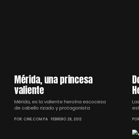
Mérida, una princesa
D
valiente
H
Mérida, es la valiente heroína escocesa
La
de cabello rizado y protagonista
es
POR: CINE.COM.PA
FEBRERO 28, 2012
POR