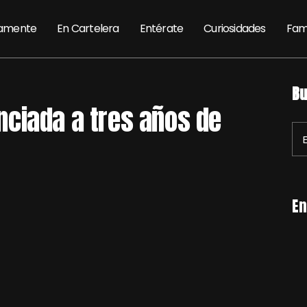
amente
En Cartelera
Entérate
Curiosidades
Fam
Bu
ciada a tres años de
En