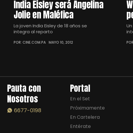
India Eisley será Angelina
W
Jolie en Maléfica
p
La joven India Eisley de 18 años se
Un
integra al reparto
in
POR: CINE.COM.PA
MAYO 10, 2012
POR
Pauta con
Portal
Nosotros
En el Set
Próximamente
6677-0198
En Cartelera
Entérate