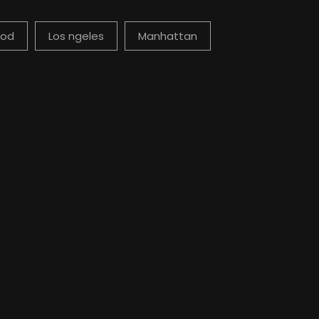
ood
Los ngeles
Manhattan