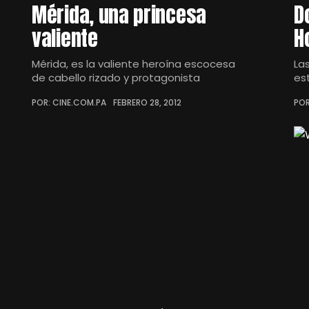
Mérida, una princesa
D
valiente
H
Mérida, es la valiente heroína escocesa
La
de cabello rizado y protagonista
es
POR: CINE.COM.PA
FEBRERO 28, 2012
POR