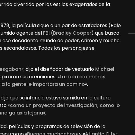
orrido divertido por los estilos exagerados de la
978, la película sigue a un par de estafadores (Bale
sumido agente del
FBI
(
Bradley Cooper
) que busca
. En ese decadente mundo de poder, crimen y mucho
os escandalosos. Todos los personajes se
riesgaban
«, dijo el diseñador de vestuario
Michael
nspiraron sus creaciones. «
La ropa era menos
a la gente le importara un comino
«.
 dijo que su infancia estuvo sumida en la cultura
to «
como un proyecto de investigación, como lo
una galaxia lejana
«.
idad, películas y programas de televisión de la
lmes como «
Buenos muchachos
» y «
Atlantic City
«.