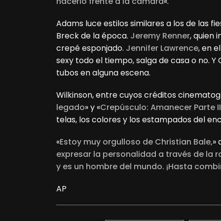
hacerlo frente a la cámara
«.
Adams luce estilos similares a los de las f
Breck de la época.
Jeremy Renner
, quien 
crepé esponjado.
Jennifer Lawrence
, en e
sexy todo el tiempo, salga de casa o no. 
tubos en alguna escena.
Wilkinson, entre cuyos créditos cinematog
legado
» y «
Crepúsculo: Amanecer Parte II
telas, los colores y los estampados del en
«
Estoy muy orgulloso de Christian Bale,
» 
expresar la personalidad a través de la 
y es un hombre del mundo. ¡Hasta comb
AP