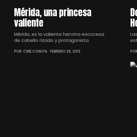
Mérida, una princesa
D
valiente
H
Mérida, es la valiente heroína escocesa
La
de cabello rizado y protagonista
es
POR: CINE.COM.PA
FEBRERO 28, 2012
POR