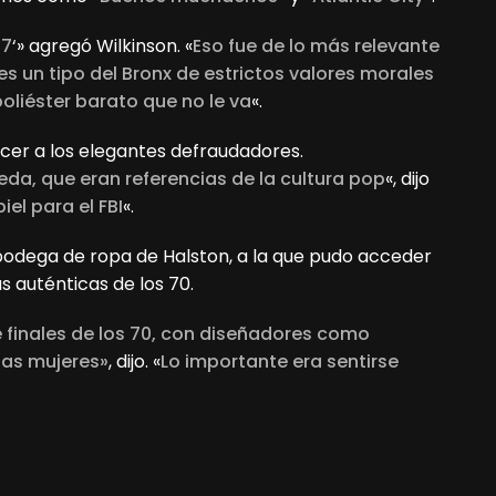
77
‘» agregó Wilkinson. «
Eso fue de lo más relevante
es un tipo del Bronx de estrictos valores morales
poliéster barato que no le va
«.
ocer a los elegantes defraudadores.
da, que eran referencias de la cultura pop
«, dijo
el para el FBI
«.
a bodega de ropa de Halston, a la que pudo acceder
as auténticas de los 70.
de finales de los 70, con diseñadores como
las mujeres»
, dijo. «
Lo importante era sentirse