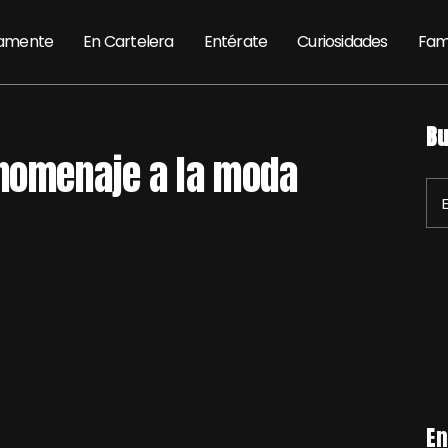
amente
En Cartelera
Entérate
Curiosidades
Fam
Bu
 homenaje a la moda
En