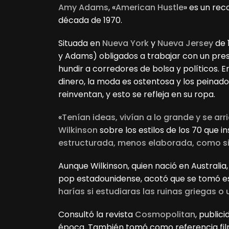
Amy Adams
, «
American Hustle
» es un rec
década de 1970.
Situada en
Nueva York
y
Nueva Jersey
de 1
y Adams) obligados a trabajar con un pre
hundir a corredores de bolsa y políticos
dinero, la moda es ostentosa y los peinad
reinventan, y esto se refleja en su ropa.
«
Tenían ideas, vivían a lo grande y se ar
Wilkinson
sobre los estilos de los 70 que i
estructurada, menos elaborada, como si 
Aunque Wilkinson, quien nació en Australia,
pop estadounidense, acotó que se tomó es
harías si estudiaras las ruinas griegas o 
Consultó la revista
Cosmopolitan
, public
época. También tomó como referencia fi