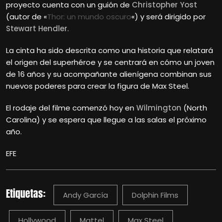
proyecto cuenta con un guión de
Christopher Yost
(autor de «
Thor: un mundo oscuro
«) y será dirigido por
Stewart Hendler
.
La cinta ha sido descrita como una historia que relatará
el origen del superhéroe y se centrará en cómo un joven
de 16 años y su acompañante alienígena combinan sus
nuevos poderes para crear la figura de Max Steel.
El rodaje del filme comenzó hoy en
Wilmington
(North
Carolina) y se espera que llegue a las salas el próximo
año.
EFE
Etiquetas:
Andy García
Dolphin Films
Hollywood
Mattel
Max Steel