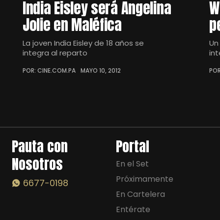
India Eisley será Angelina
W
Jolie en Maléfica
p
La joven India Eisley de 18 años se
Un
integra al reparto
in
POR: CINE.COM.PA
MAYO 10, 2012
POR
Pauta con
Portal
Nosotros
En el Set
Próximamente
6677-0198
En Cartelera
Entérate