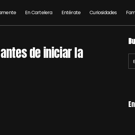
amente
En Cartelera
Entérate
Curiosidades
Fam
Bu
antes de iniciar la
En