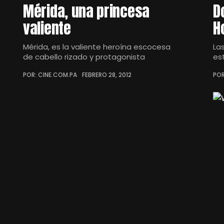
Mérida, una princesa
D
valiente
H
Mérida, es la valiente heroína escocesa
La
de cabello rizado y protagonista
es
POR: CINE.COM.PA
FEBRERO 28, 2012
POR