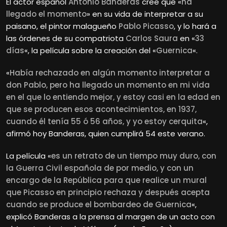
El actor español
Antonio Banderas
cree que «
ha
llegado el momento
» en su vida de interpretar a su
paisano, el pintor malagueño
Pablo Picasso
, y lo hará a
las órdenes de su compatriota
Carlos Saura
en «
33
días
«, la película sobre la creación del «
Guernica
«.
«
Había rechazado en algún momento interpretar a
don Pablo, pero ha llegado un momento en mi vida
en el que lo entiendo mejor, y estoy casi en la edad en
que se producen esos acontecimientos, en 1937,
cuando él tenía 55 ó 56 años, y yo estoy cerquita
«,
afirmó hoy Banderas, quien cumplirá 54 este verano.
La película «
es un retrato de un tiempo muy duro, con
la Guerra Civil española de por medio, y con un
encargo de la República para que realice un mural
que Picasso en principio rechaza y después acepta
cuando se produce el bombardeo de Guernica
«,
explicó Banderas a la prensa al margen de un acto con