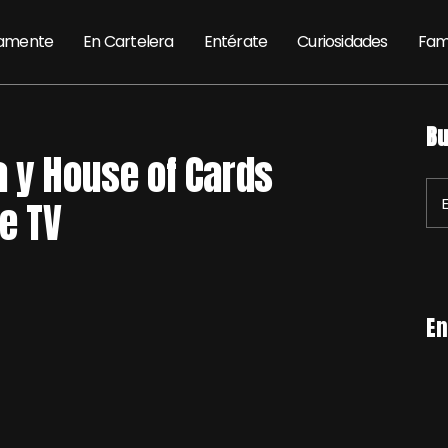
amente
En Cartelera
Entérate
Curiosidades
Fam
Bu
a y House of Cards
e TV
En