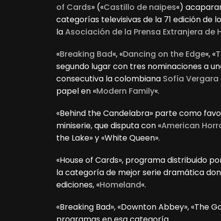
of Cards
» («
Castillo de naipes
«) acapara
categorías televisivas de la 71 edición de l
la
Asociación de la Prensa Extranjera de
«
Breaking Bad
«, «
Dancing on the Edge
«, «
T
segundo lugar con tres nominaciones a un
consecutiva la colombiana
Sofía Vergara
papel en «
Modern Family
«.
«Behind the Candelabra» parte como favori
miniserie, que disputa con «
American Horro
the Lake» y «White Queen».
«House of Cards», programa distribuido por 
la categoría de mejor serie dramática don
ediciones, «
Homeland
«.
«Breaking Bad», «Downton Abbey», «The Go
programas en esa categoría.