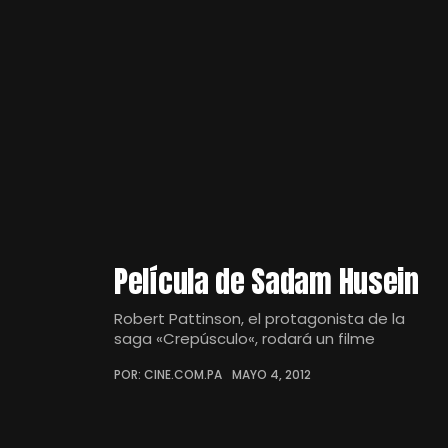
Película de Sadam Husein
Robert Pattinson, el protagonista de la
saga «Crepúsculo«, rodará un filme
POR: CINE.COM.PA
MAYO 4, 2012