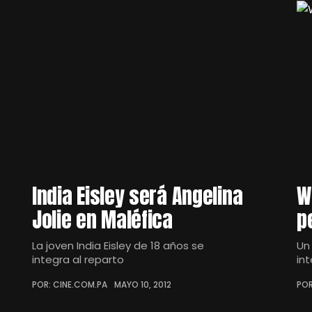
India Eisley será Angelina
W
Jolie en Maléfica
p
La joven India Eisley de 18 años se
Un
integra al reparto
in
POR: CINE.COM.PA
MAYO 10, 2012
POR