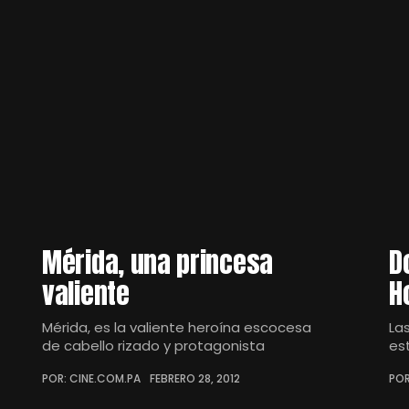
Mérida, una princesa
D
valiente
H
Mérida, es la valiente heroína escocesa
La
de cabello rizado y protagonista
es
POR: CINE.COM.PA
FEBRERO 28, 2012
POR