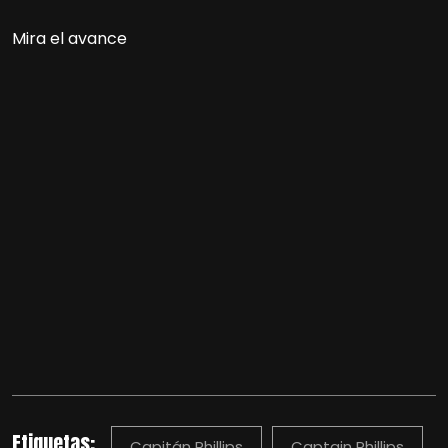
Mira el avance
Etiquetas:
Capitán Phillips
Captain Phillips