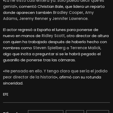
«
La he visto casi entera ya. Sólo puedo decir que es
genial
«, comentó Christian
Bale, que lidera un reparto
donde aparecen también
Bradley Cooper
,
Amy
Adams
,
Jeremy Renner
y
Jennifer Lawrence
.
El actor regresó a España el lunes para ponerse de
nuevo en manos de
Ridley Scott
, otro director de altura
con quien ha trabajado después de haberlo hecho con
nombres como
Steven Spielberg
o
Terrence Malick
,
algo que incita a preguntar si se le habrá pegado el
gusanillo de ponerse tras las cámaras.
«
He pensado en ello. Y tengo claro que sería el jodido
peor director de la historia
«, afirmó con su rotunda
sinceridad.
EFE