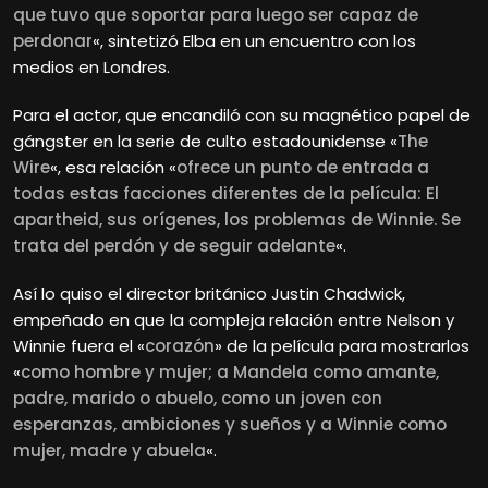
que tuvo que soportar para luego ser capaz de
perdonar
«, sintetizó Elba en un encuentro con los
medios en Londres.
Para el actor, que encandiló con su magnético papel de
gángster en la serie de culto estadounidense «
The
Wire
«, esa relación «
ofrece un punto de entrada a
todas estas facciones diferentes de la película: El
apartheid, sus orígenes, los problemas de Winnie. Se
trata del perdón y de seguir adelante
«.
Así lo quiso el director británico Justin Chadwick,
empeñado en que la compleja relación entre Nelson y
Winnie fuera el «
corazón
» de la película para mostrarlos
«
como hombre y mujer; a Mandela como amante,
padre, marido o abuelo, como un joven con
esperanzas, ambiciones y sueños y a Winnie como
mujer, madre y abuela
«.