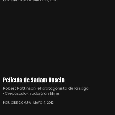
POR: CINE.COM.PA
MARZO 17, 2012
Película de Sadam Husein
Robert Pattinson, el protagonista de la saga
«Crepúsculo«, rodará un filme
POR: CINE.COM.PA
MAYO 4, 2012