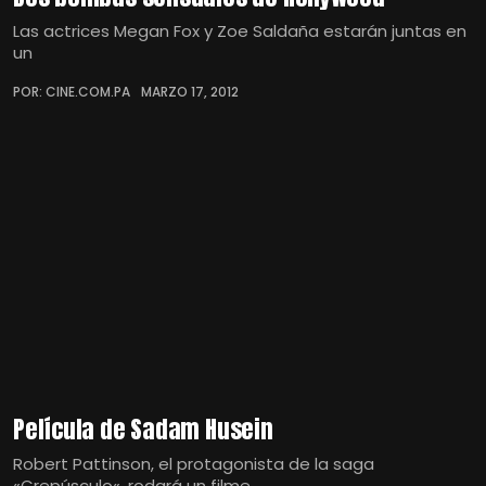
Las actrices Megan Fox y Zoe Saldaña estarán juntas en
un
POR: CINE.COM.PA
MARZO 17, 2012
Película de Sadam Husein
Robert Pattinson, el protagonista de la saga
«Crepúsculo«, rodará un filme