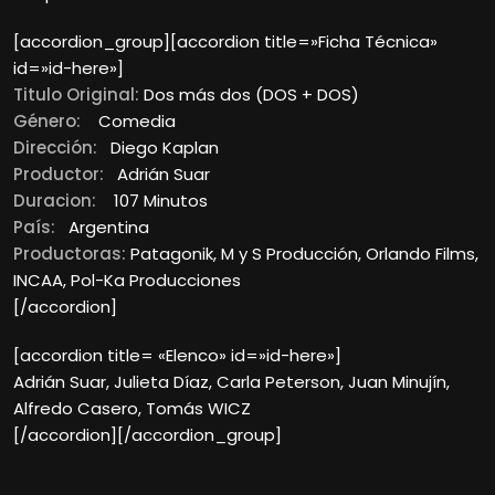
[accordion_group][accordion title=»Ficha Técnica»
id=»id-here»]
Titulo Original:
Dos más dos (DOS + DOS)
Género:
Comedia
Dirección:
Diego Kaplan
Productor:
Adrián Suar
Duracion:
107 Minutos
País:
Argentina
Productoras:
Patagonik, M y S Producción, Orlando Films,
INCAA, Pol-Ka Producciones
[/accordion]
[accordion title= «Elenco» id=»id-here»]
Adrián Suar, Julieta Díaz, Carla Peterson, Juan Minujín,
Alfredo Casero, Tomás WICZ
[/accordion][/accordion_group]