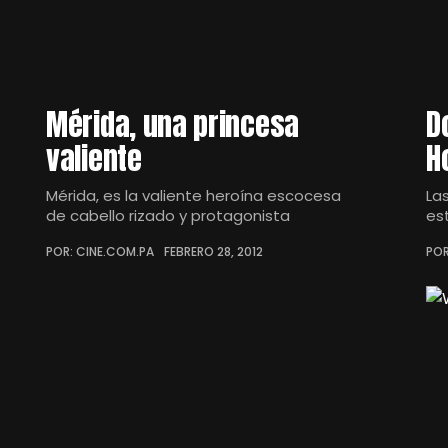
Mérida, una princesa
D
valiente
H
Mérida, es la valiente heroína escocesa
La
de cabello rizado y protagonista
es
POR: CINE.COM.PA
FEBRERO 28, 2012
POR