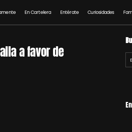
amente
En Cartelera
Entérate
Curiosidades
Fam
Bu
alla a favor de
En