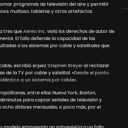
tomar programas de televisión del aire y permitir
onos multiuso, tabletas y otros artefactos
ra tres que
Aereo Inc.
viola los derechos de autor de
ente. El fallo defiende la capacidad de las
ultadas a los sistemas por cable y satelitales que
ble, escribió el juez
Stephen Breyer
al rechazar
e de la TV por cable y satelital. «
Desde el punto
 idéntico a un sistema por cable
».
ropolitanas, entre ellas Nueva York, Boston,
 diminutas para captar señales de televisión y
an ocho dólares mensuales, o poco más, por el
u modelo empresario no sobreviviría a un fallo