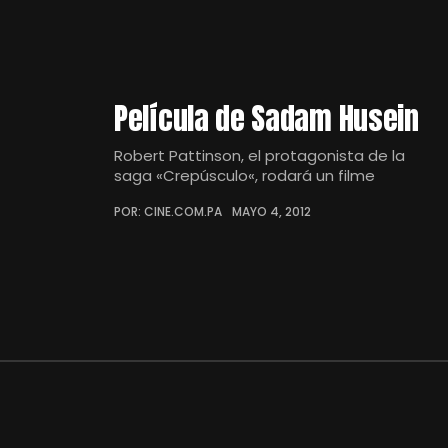
Película de Sadam Husein
Robert Pattinson, el protagonista de la
saga «Crepúsculo«, rodará un filme
POR: CINE.COM.PA
MAYO 4, 2012