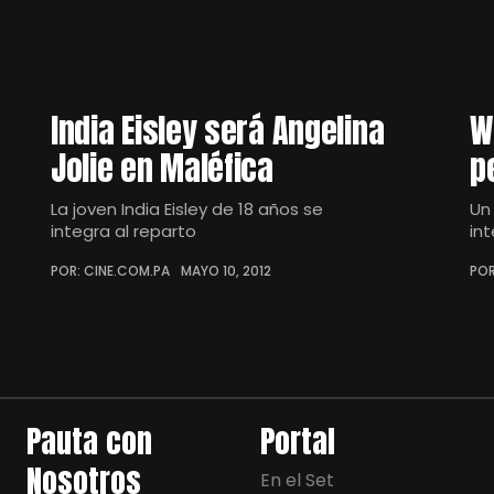
India Eisley será Angelina
W
Jolie en Maléfica
p
La joven India Eisley de 18 años se
Un
integra al reparto
in
POR: CINE.COM.PA
MAYO 10, 2012
POR
Pauta con
Portal
Nosotros
En el Set