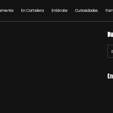
amente
En Cartelera
Entérate
Curiosidades
Fam
Bu
En