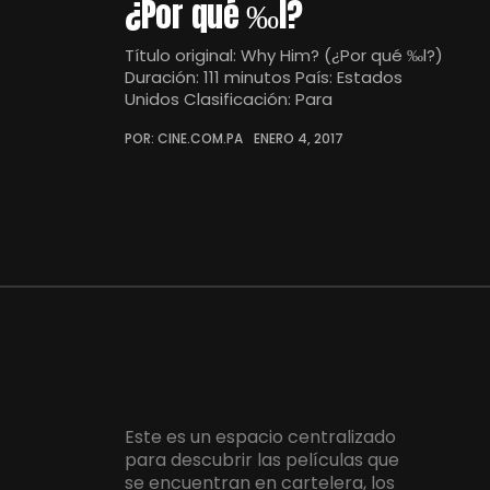
¿Por qué ‰l?
Título original: Why Him? (¿Por qué ‰l?)
Duración: 111 minutos País: Estados
Unidos Clasificación: Para
POR: CINE.COM.PA
ENERO 4, 2017
Este es un espacio centralizado
para descubrir las películas que
se encuentran en cartelera, los