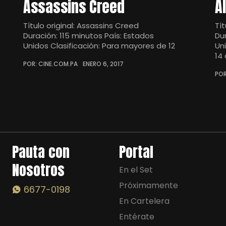
Assassins Creed
A
Título original: Assassins Creed
Tít
Duración: 115 minutos País: Estados
Du
Unidos Clasificación: Para mayores de 12
Un
14
POR: CINE.COM.PA
ENERO 6, 2017
POR
Pauta con
Portal
Nosotros
En el Set
Próximamente
6677-0198
En Cartelera
Entérate