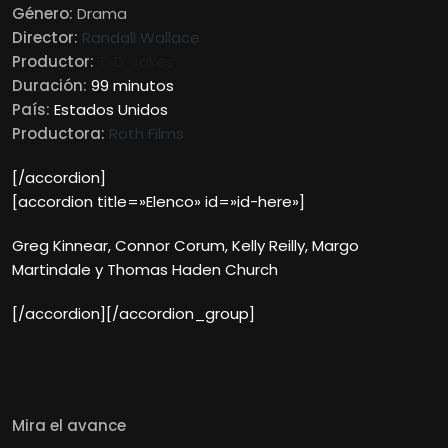
Género:
Drama
Director:
Randall Wallace
Productor:
T. D. Jakes
Duración:
99 minutos
País:
Estados Unidos
Productora:
Roth Films
[/accordion]
[accordion title=»Elenco» id=»id-here»]
Greg Kinnear, Connor Corum, Kelly Reilly, Margo
Martindale y Thomas Haden Church
[/accordion][/accordion_group]
Mira el avance