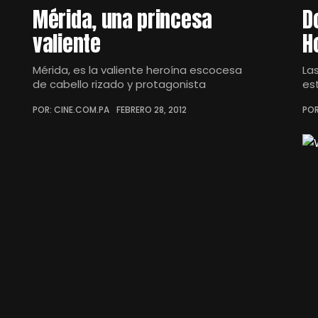
Mérida, una princesa
D
valiente
H
Mérida, es la valiente heroína escocesa
La
de cabello rizado y protagonista
es
POR: CINE.COM.PA
FEBRERO 28, 2012
POR