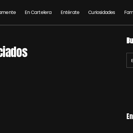
amente
En Cartelera
Entérate
Curiosidades
Fam
Bu
ciados
En