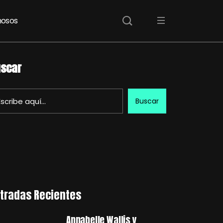
osos
scar
Buscar
tradas Recientes
Annabelle Wallis y