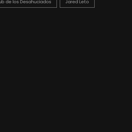
lub de los Desahuciados
Jared Leto