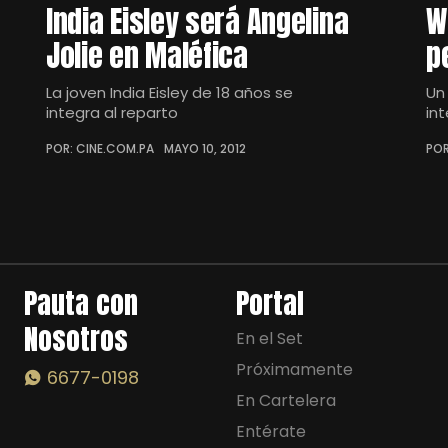
India Eisley será Angelina
W
Jolie en Maléfica
p
La joven India Eisley de 18 años se
Un
integra al reparto
in
POR: CINE.COM.PA
MAYO 10, 2012
POR
Pauta con
Portal
Nosotros
En el Set
Próximamente
6677-0198
En Cartelera
Entérate