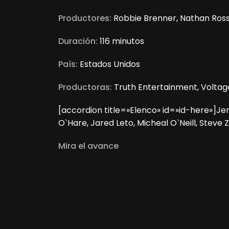
Productores:
Robbie Brenner, Nathan Ros
Duración:
116 minutos
País:
Estados Unidos
Productoras:
Truth Entertainment, Voltag
[accordion title=»Elenco» id=»id-here»]J
O`Hare, Jared Leto, Micheal O`Neill, Stev
Mira el avance