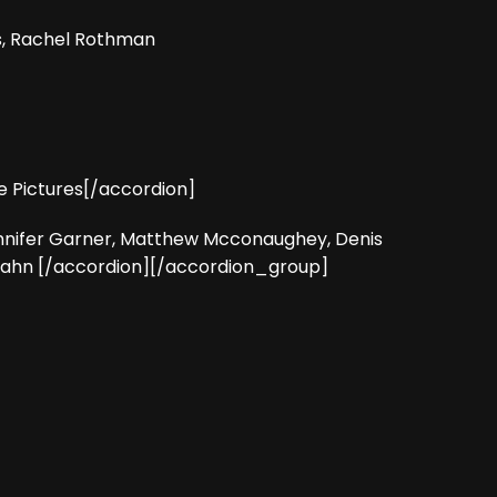
s, Rachel Rothman
e Pictures[/accordion]
ennifer Garner, Matthew Mcconaughey, Denis
e Zahn [/accordion][/accordion_group]