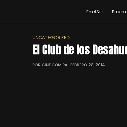
En el Set
Próxim
UNCATEGORIZED
El Club de los Desahu
POR CINE.COM.PA
FEBRERO 28, 2014