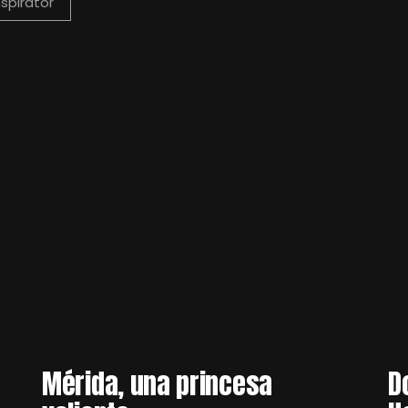
spirator
Mérida, una princesa
D