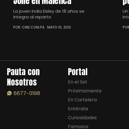
Jolie en Maléfica
p
La joven India Eisley de 18 años se
Un
integra al reparto
in
POR: CINE.COM.PA
MAYO 10, 2012
POR
Pauta con
Portal
Nosotros
En el Set
Próximamente
6677-0198
En Cartelera
Entérate
Curiosidades
Famosos