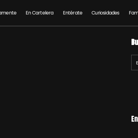
amente
En Cartelera
Entérate
Curiosidades
Fam
Bu
En