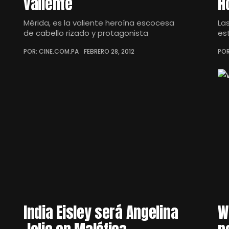
valiente
H
Mérida, es la valiente heroína escocesa
La
de cabello rizado y protagonista
es
POR: CINE.COM.PA
FEBRERO 28, 2012
POR
India Eisley será Angelina
W