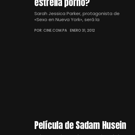
estrella porno?
Sarah Jessica Parker, protagonista de
«Sexo en Nueva York», será la
POR: CINE.COM.PA
ENERO 31, 2012
Película de Sadam Husein