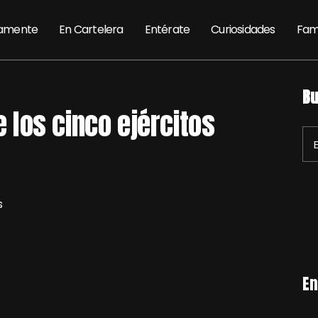
amente
En Cartelera
Entérate
Curiosidades
Fam
Bu
e los cinco ejércitos
En