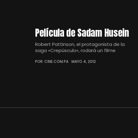
Película de Sadam Husein
Robert Pattinson, el protagonista de la
saga «Crepúsculo«, rodará un filme
POR: CINE.COM.PA
MAYO 4, 2012