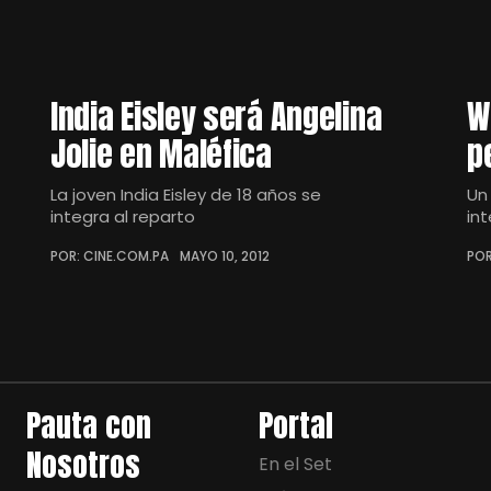
India Eisley será Angelina
W
Jolie en Maléfica
p
La joven India Eisley de 18 años se
Un
integra al reparto
in
POR: CINE.COM.PA
MAYO 10, 2012
POR
Pauta con
Portal
Nosotros
En el Set