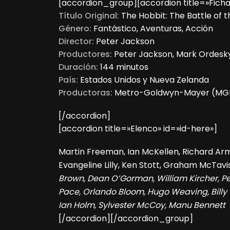
[accordion_group][accordion title=»Ficha
Título Original:
The Hobbit: The Battle of 
Género:
Fantástico, Aventuras, Acción
Director:
Peter Jackson
Productores:
Peter Jackson, Mark Ordesky
Duración:
144 minutos
País:
Estados Unidos y Nueva Zelanda
Productoras:
Metro-Goldwyn-Mayer (MGM)
[/accordion]
[accordion title=»Elenco» id=»id-here»]
Martin Freeman, Ian McKellen, Richard Arm
Evangeline Lilly, Ken Stott, Graham McTavi
Brown, Dean O’Gorman, William Kircher, P
Pace, Orlando Bloom, Hugo Weaving, Billy 
Ian Holm, Sylvester McCoy, Manu Bennett
[/accordion][/accordion_group]