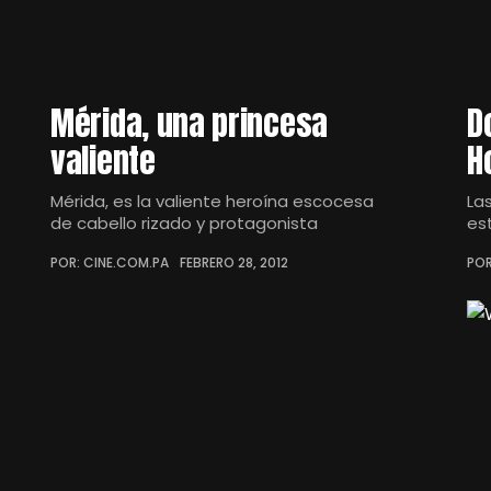
Mérida, una princesa
D
valiente
H
Mérida, es la valiente heroína escocesa
La
de cabello rizado y protagonista
es
POR: CINE.COM.PA
FEBRERO 28, 2012
POR