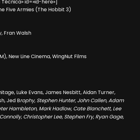
 Técnica» id=»id-here»]
the Five Armies (The Hobbit 3)
, Fran Walsh
, New Line Cinema, WingNut Films
itage, Luke Evans, James Nesbitt, Aidan Turner,
sh, Jed B
rophy, Stephen Hunter, John Callen, Adam
eter Hambleton, Mark Hadlow, Cate Blanchett, Lee
Connolly, Christopher Lee, Stephen Fry, Ryan Gage,