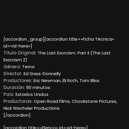
[accordion_group][accordion title=»Ficha Técnica»
id=»id-here»]
Título Original:
The Last Exorcism. Part II (The Last
Exorcism 2)
Género:
Terror
Director:
Ed Gass-Donnelly
Productores:
Eric Newman, Eli Roth, Tom Bliss
Duración:
90 minutos
País:
Estados Unidos
Productoras:
Open Road Films, Chockstone Pictures,
Nick Wechsler Productions
[/accordion]
[accordion title=»Elenco» id=»id-here»]