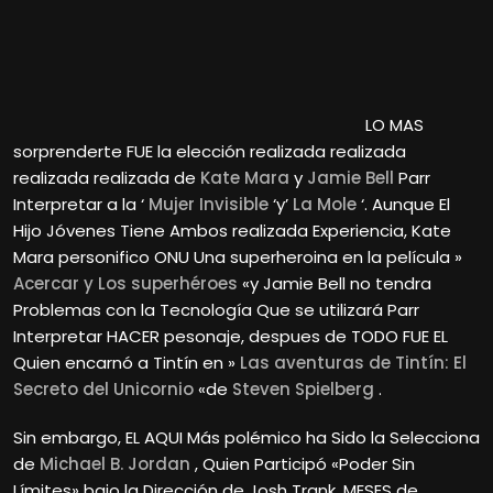
LO MAS
sorprenderte FUE la elección realizada realizada
realizada realizada de
Kate Mara
y
Jamie Bell
Parr
Interpretar a la ‘
Mujer Invisible
‘y’
La Mole
‘. Aunque El
Hijo Jóvenes Tiene Ambos realizada Experiencia, Kate
Mara personifico ONU Una superheroina en la película »
Acercar y Los superhéroes
«y Jamie Bell no tendra
Problemas con la Tecnología Que se utilizará Parr
Interpretar HACER pesonaje, despues de TODO FUE EL
Quien encarnó a Tintín en »
Las aventuras de Tintín: El
Secreto del Unicornio
«de
Steven Spielberg
.
Sin embargo, EL AQUI Más polémico ha Sido la Selecciona
de
Michael B. Jordan
, Quien Participó «Poder Sin
Límites» bajo la Dirección de Josh Trank. MESES de