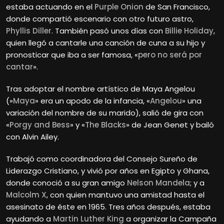
estaba actuando en el
Purple Onion
de San Francisco,
donde compartió escenario con otro futuro astro,
Phyllis Diller
. También pasó unos días con
Billie Holiday
,
quien llegó a cantarle una canción de cuna a su hijo y
pronosticar que iba a ser famosa, «
pero no será por
cantar
».
Tras adoptar el nombre artístico de Maya Angelou
(»
Maya
» era un apodo de la infancia, «
Angelou
» una
variación del nombre de su marido), salió de gira con
«
Porgy and Bess
» y «
The Blacks
» de Jean Genet y bailó
con Alvin Ailey.
Trabajó como coordinadora del Consejo Sureño de
Liderazgo Cristiano, y vivió por años en Egipto y Ghana,
donde conoció a su gran amigo
Nelson Mandela
; y a
Malcolm X
, con quien mantuvo una amistad hasta el
asesinato de éste en 1965. Tres años después, estaba
ayudando a
Martin Luther King
a organizar la Campaña