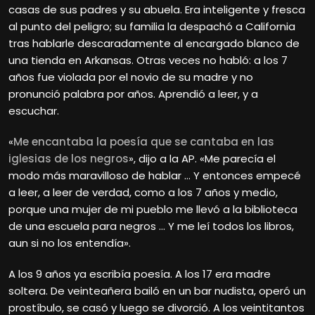
casas de sus padres y su abuela. Era inteligente y fresca
al punto del peligro; su familia la despachó a California
tras hablarle descaradamente al encargado blanco de
una tienda en Arkansas. Otras veces no habló: a los 7
años fue violada por el novio de su madre y no
pronunció palabra por años. Aprendió a leer, y a
escuchar.
«
Me encantaba la poesía que se cantaba en las
iglesias de los negros
», dijo a la AP. «Me parecía el
modo más maravilloso de hablar … Y entonces empecé
a leer, a leer de verdad, como a los 7 años y medio,
porque una mujer de mi pueblo me llevó a la biblioteca
de una escuela para negros … Y me leí todos los libros,
aun si no los entendía».
A los 9 años ya escribía poesía. A los 17 era madre
soltera. De veinteañera bailó en un bar nudista, operó un
prostíbulo, se casó y luego se divorció. A los veintitantos