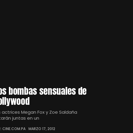
os bombas sensuales de
ollywood
s actrices Megan Fox y Zoe Saldaña
tarán juntas en un
: CINE.COM.PA
MARZO 17, 2012