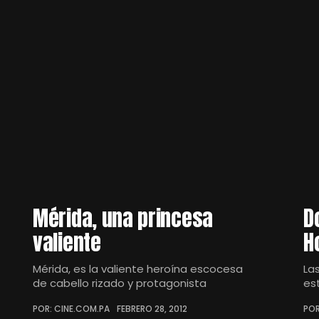
Mérida, una princesa
D
valiente
H
Mérida, es la valiente heroína escocesa
La
de cabello rizado y protagonista
es
POR: CINE.COM.PA
FEBRERO 28, 2012
POR