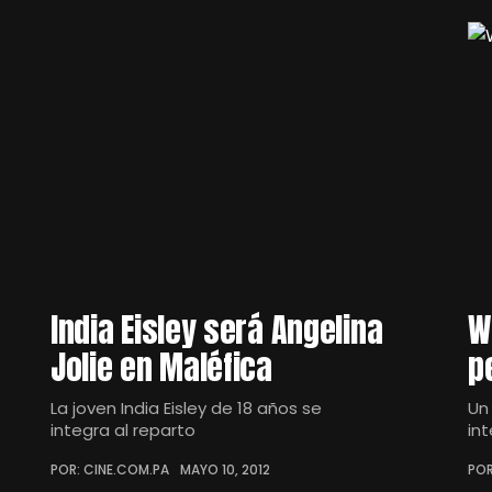
India Eisley será Angelina
W
Jolie en Maléfica
p
La joven India Eisley de 18 años se
Un
integra al reparto
in
POR: CINE.COM.PA
MAYO 10, 2012
POR