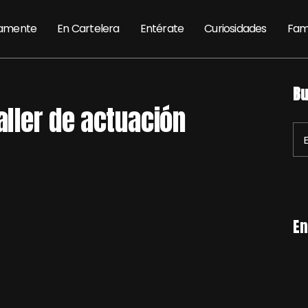
amente
En Cartelera
Entérate
Curiosidades
Fam
Bu
aller de actuación
En