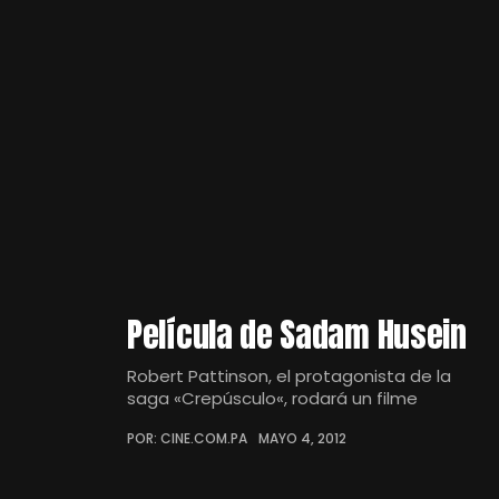
Película de Sadam Husein
Robert Pattinson, el protagonista de la
saga «Crepúsculo«, rodará un filme
POR: CINE.COM.PA
MAYO 4, 2012