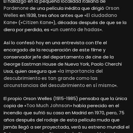
El hallazgo en la pequeña localidad italiana de
Pordenone
de una película inédita que dirigió
Orson
Welles
en 1938, tres años antes que «
El ciudadano
Kane
» («
Citizen Kane
«), décadas después de que se la
diera por perdida, es «
un cuento de hadas
«.
Así lo confesó hoy en una entrevista con Efe el
encargado de la recuperación de este filme y
conservador jefe del departamento de cine de la
George Eastman House de Nueva York, Paolo Cherchi
Usai, quien asegura que «
la importancia del
descubrimiento es tan grande como las
circunstancias del descubrimiento en sí mismo
«.
El propio Orson Welles (1915-1985) pensaba que la única
copia de «
Too Much Johnson
» había perecido en el
incendio que sufrió su casa en Madrid en 1970, pero, 75
años después del rodaje de esta película muda que
jamás llegó a ser proyectada, verá su estreno mundial el