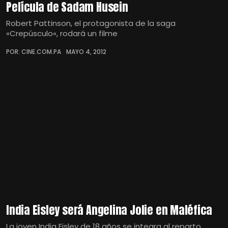
Película de Sadam Husein
Robert Pattinson, el protagonista de la saga
«Crepúsculo«, rodará un filme
POR: CINE.COM.PA
MAYO 4, 2012
India Eisley será Angelina Jolie en Maléfica
La joven India Eisley de 18 años se integra al reparto