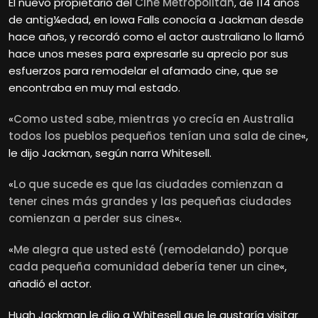
El nuevo propietario del
Cine Metropolitan
, de 114 años
de antig¼edad, en Iowa Falls conocía a Jackman desde
hace años, y recordó como el actor australiano lo llamó
hace unos meses para expresarle su aprecio por sus
esfuerzos para remodelar el afamado cine, que se
encontraba en muy mal estado.
«
Como usted sabe, mientras yo crecía en Australia
todos los pueblos pequeños tenían una sala de cine
«,
le dijo Jackman, según narra Whitesell.
«
Lo que sucede es que las ciudades comienzan a
tener cines más grandes y las pequeñas ciudades
comienzan a perder sus cines
«.
«
Me alegra que usted esté (remodelando) porque
cada pequeña comunidad debería tener un cine
«,
añadió el actor.
Hugh
Jackman le dijo a Whitesell que le gustaría visitar