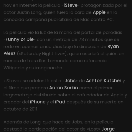
hoy en internet la película «
iSteve
» protagonizada por el
actor Justin Long, quien fuera la cara de
Apple
en la
conocida campaña publicitaria de Mac contra PC.
La película vio la luz de la mano del portal de parodias
«
Funny or Die
» con un metraje de 78 minutos que se
rodó en apenas cinco días bajo la dirección de
Ryan
Pérez
(«Saturday Night Live»), quien escribió el guión en
menos de tres días tomando como referencia
Wikipedia y su imaginación.
«iSteve» se adelantó así a «
Jobs
» de
Ashton Kutcher
y
al filme que prepara
Aaron Sorkin
como el primer
largometraje distribuido sobre el cofundador de Apple y
creador del
iPhone
y el
iPad
después de su muerte en
octubre de 2011.
Además de Long, que hace de Jobs, en la película
destacó la participación del actor de «Lost»
Jorge