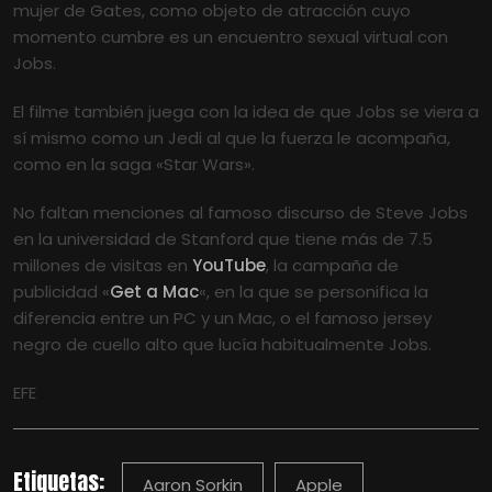
mujer de Gates, como objeto de atracción cuyo
momento cumbre es un encuentro sexual virtual con
Jobs.
El filme también juega con la idea de que Jobs se viera a
sí mismo como un Jedi al que la fuerza le acompaña,
como en la saga «Star Wars».
No faltan menciones al famoso discurso de Steve Jobs
en la universidad de Stanford que tiene más de 7.5
millones de visitas en
YouTube
, la campaña de
publicidad «
Get a Mac
«, en la que se personifica la
diferencia entre un PC y un Mac, o el famoso jersey
negro de cuello alto que lucía habitualmente Jobs.
EFE
Etiquetas:
Aaron Sorkin
Apple