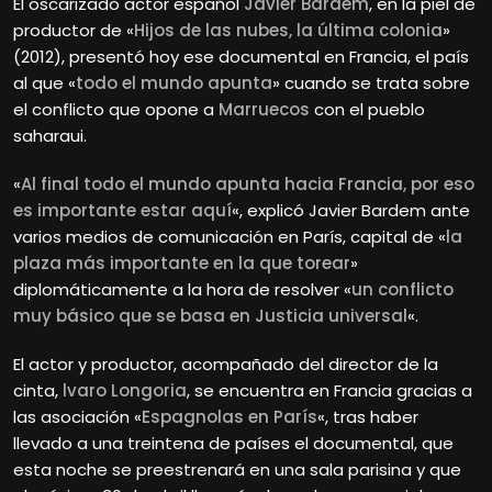
El oscarizado actor español
Javier Bardem
, en la piel de
productor de «
Hijos de las nubes, la última colonia
»
(2012), presentó hoy ese documental en Francia, el país
al que «
todo el mundo apunta
» cuando se trata sobre
el conflicto que opone a
Marruecos
con el pueblo
saharaui.
«
Al final todo el mundo apunta hacia Francia, por eso
es importante estar aquí
«, explicó Javier Bardem ante
varios medios de comunicación en París, capital de «
la
plaza más importante en la que torear
»
diplomáticamente a la hora de resolver «
un conflicto
muy básico que se basa en Justicia universal
«.
El actor y productor, acompañado del director de la
cinta,
lvaro Longoria
, se encuentra en Francia gracias a
las asociación «
Espagnolas en París
«, tras haber
llevado a una treintena de países el documental, que
esta noche se preestrenará en una sala parisina y que