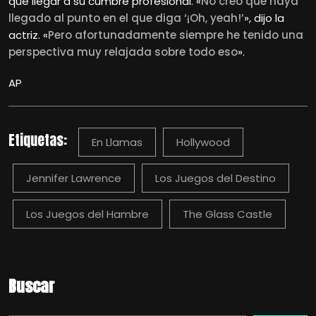
que llegar a su cumbre profesional. «
No creo que haya
llegado al punto en el que diga ‘¡Oh, yeah!’
», dijo la
actriz. «
Pero afortunadamente siempre he tenido una
perspectiva muy relajada sobre todo eso
».
AP
Etiquetas:
En Llamas
Hollywood
Jennifer Lawrence
Los Juegos del Destino
Los Juegos del Hambre
The Glass Castle
Buscar