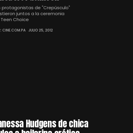
s protagonistas de "Crepúsculo"
istieron juntos a la ceremonia
 Teen Choice
: CINE.COM.PA
JULIO 25, 2012
anessa Hudgens de chica