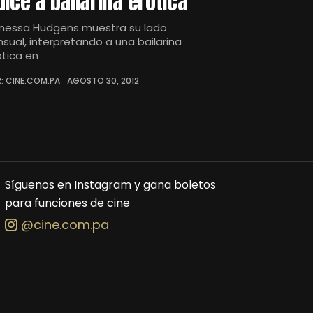
ulce a bailarina erótica
nessa Hudgens muestra su lado
nsual, interpretando a una bailarina
ótica en
: CINE.COM.PA
AGOSTO 30, 2012
Síguenos en Instagram y gana boletos
para funciones de cine
@cine.com.pa