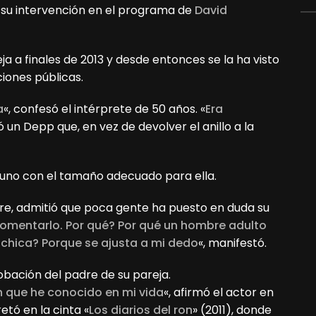
e su intervención en el programa de
David
a a finales de 2013 y desde entonces se la ha visto
ciones públicas.
a
«, confesó el intérprete de 50 años. «
Era
ó un Depp que, en vez de devolver el anillo a la
 uno con el tamaño adecuado para ella.
re, admitió que poca gente ha puesto en duda su
comentarlo. Por qué? Por qué un hombre adulto
 chica? Porque se ajusta a mi dedo
«, manifestó.
obación del padre de su pareja.
 que he conocido en mi vida
«, afirmó el actor en
etó en la cinta «
Los diarios del ron
» (2011), donde