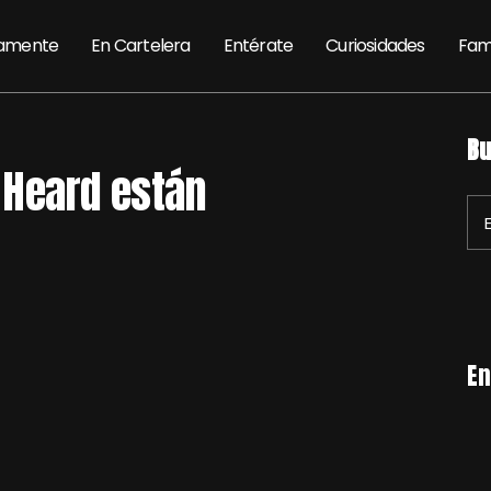
amente
En Cartelera
Entérate
Curiosidades
Fam
Bu
 Heard están
En