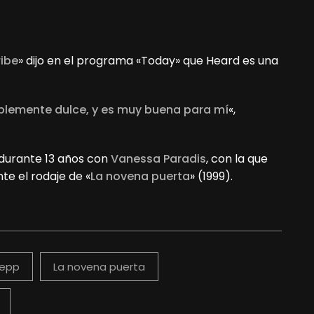
ribe
» dijo en el programa «Today» que Heard es una
íblemente dulce, y es muy buena para mí
«,
durante 13 años con
Vanessa Paradis
, con la que
te el rodaje de «
La novena puerta
» (1999).
Depp
La novena puerta