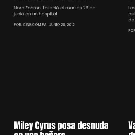
Nora Ephron, falleció el martes 26 de
Lo
junio en un hospital
as
de
POR: CINE.COM.PA
JUNIO 28, 2012
POR
Miley Cyrus posa desnuda
V