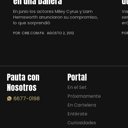
en una bañera
d
En junio los actores Miley Cyrus y Liam
Va
Hemsworth anunciaron su compromiso,
se
lo que sorprendió
er
POR: CINE.COM.PA
AGOSTO 2, 2012
POR
Pauta con
Portal
Nosotros
En el Set
Próximamente
6677-0198
En Cartelera
Entérate
Curiosidades