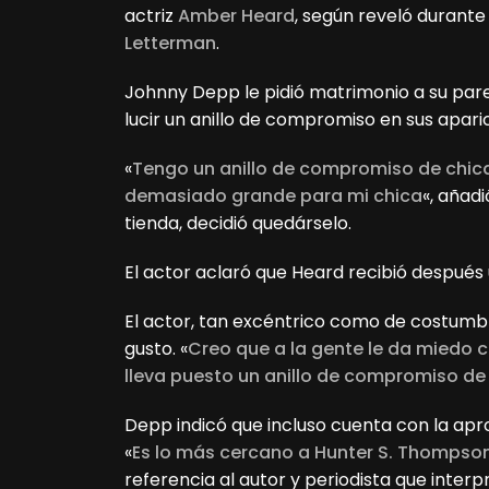
actriz
Amber Heard
, según reveló durant
Letterman
.
Johnny
Depp le pidió matrimonio a su parej
lucir un anillo de compromiso en sus apari
«
Tengo un anillo de compromiso de chic
demasiado grande para mi chica
«, añadi
tienda, decidió quedárselo.
El actor aclaró que Heard recibió después
El actor, tan excéntrico como de costumb
gusto. «
Creo que a la gente le da miedo 
lleva puesto un anillo de compromiso de
Depp indicó que incluso cuenta con la apr
«
Es lo más cercano a Hunter S. Thompson
referencia al autor y periodista que interpr