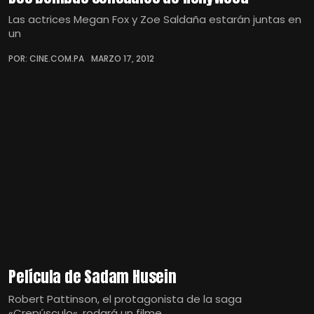
Las actrices Megan Fox y Zoe Saldaña estarán juntas en
un
POR: CINE.COM.PA
MARZO 17, 2012
Película de Sadam Husein
Robert Pattinson, el protagonista de la saga
«Crepúsculo«, rodará un filme