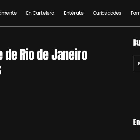
amente
En Cartelera
Entérate
Curiosidades
Fam
Bu
le de Rio de Janeiro
s
En