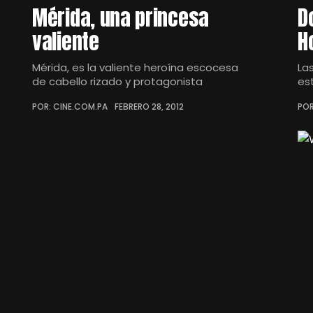
Mérida, una princesa
D
valiente
H
Mérida, es la valiente heroína escocesa
La
de cabello rizado y protagonista
es
POR: CINE.COM.PA
FEBRERO 28, 2012
POR