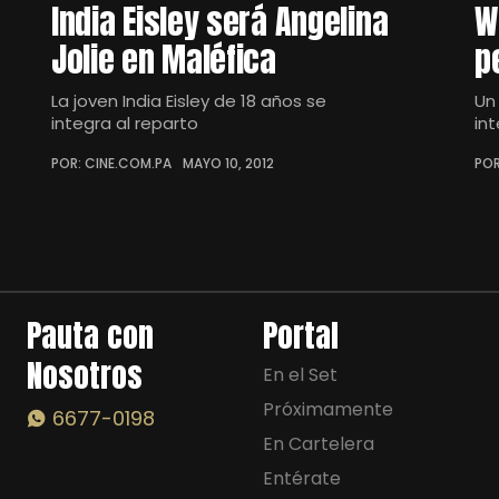
India Eisley será Angelina
W
Jolie en Maléfica
p
La joven India Eisley de 18 años se
Un
integra al reparto
in
POR: CINE.COM.PA
MAYO 10, 2012
POR
Pauta con
Portal
Nosotros
En el Set
Próximamente
6677-0198
En Cartelera
Entérate