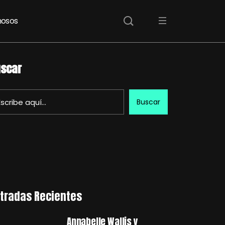
osos
scar
Buscar
tradas Recientes
Annabelle Wallis y