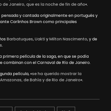
o de Janeiro, que es la noche de fin de año
«.
ue pensada y cantada originalmente en portugués y
ntante Carlinhos Brown como principales
eños
Barbatuques
,
Uakti
y
Milton Nascimento
, y de
s
.
a primera película de la saga, en que se podía
 combinan con el Carnaval de Río de Janeiro.
unda película, «
se ha querido mostrar la
l Amazonas, de Bahía y de Rio de Janeiro
«.