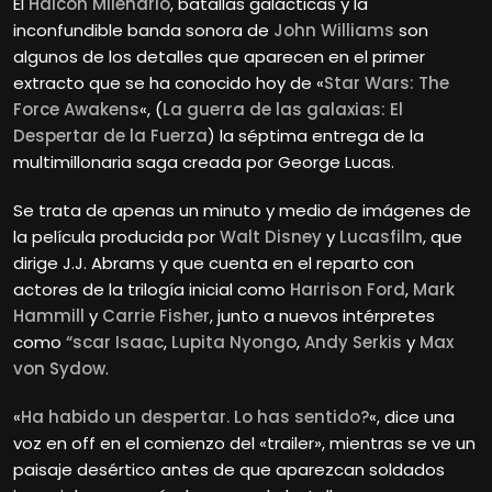
El
Halcón Milenario
, batallas galácticas y la
inconfundible banda sonora de
John Williams
son
algunos de los detalles que aparecen en el primer
extracto que se ha conocido hoy de «
Star Wars: The
Force Awakens
«, (
La guerra de las galaxias: El
Despertar de la Fuerza
) la séptima entrega de la
multimillonaria saga creada por George Lucas.
Se trata de apenas un minuto y medio de imágenes de
la película producida por
Walt Disney
y
Lucasfilm
, que
dirige J.J. Abrams y que cuenta en el reparto con
actores de la trilogía inicial como
Harrison Ford
,
Mark
Hammill
y
Carrie Fisher
, junto a nuevos intérpretes
como
“scar Isaac
,
Lupita Nyongo
,
Andy Serkis
y
Max
von Sydow
.
«
Ha habido un despertar. Lo has sentido?
«, dice una
voz en off en el comienzo del «trailer», mientras se ve un
paisaje desértico antes de que aparezcan soldados