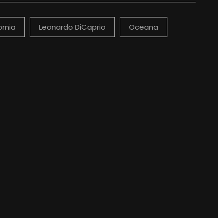
ornia
Leonardo DiCaprio
Oceana