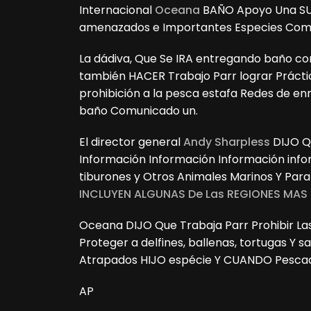
Internacional
Oceana
BAÑO Apoyo Una SU 
amenazados e Importantes Especies Como 
La dádiva, Que Se IRA entregando baño con
también HACER Trabajo Parr lograr Prácti
prohibición a la pesca estafa Redes de e
baño Comunicado un.
El director general
Andy Sharpless
DIJO Q
Información Información Información info
tiburones y Otros Animales Marinos Y Para Lo
INCLUYEN ALGUNAS De Las REGIONES MAS 
Oceana DIJO Que Trabaja Parr Prohibir Las
Proteger a delfines, ballenas, tortugas Y 
Atrapados HIJO espécie Y CUANDO Pescado
AP