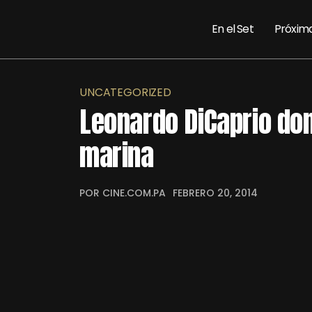
En el Set
Próxim
UNCATEGORIZED
Leonardo DiCaprio do
marina
POR CINE.COM.PA
FEBRERO 20, 2014