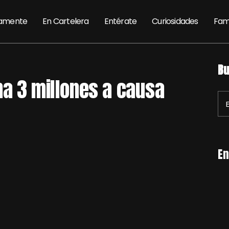
amente
En Cartelera
Entérate
Curiosidades
Fam
Bu
na 3 millones a causa
En