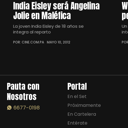
India Eisley será Angelina
W
Jolie en Maléfica
p
La joven India Eisley de 18 años se
Un
integra al reparto
in
POR: CINE.COM.PA
MAYO 10, 2012
POR
Pauta con
Portal
Nosotros
En el Set
Próximamente
6677-0198
En Cartelera
Entérate