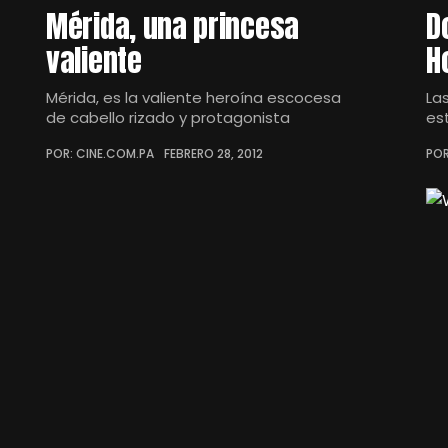
Mérida, una princesa
D
valiente
H
Mérida, es la valiente heroína escocesa
La
de cabello rizado y protagonista
es
POR: CINE.COM.PA
FEBRERO 28, 2012
POR