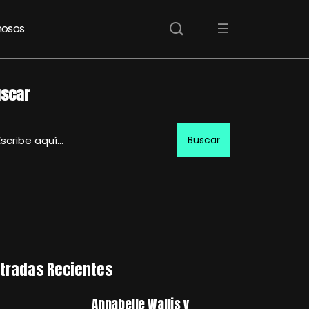
osos
scar
Buscar
tradas Recientes
Annabelle Wallis y