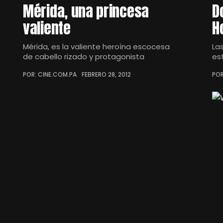
Mérida, una princesa
D
valiente
H
Mérida, es la valiente heroína escocesa
La
de cabello rizado y protagonista
es
POR: CINE.COM.PA
FEBRERO 28, 2012
POR