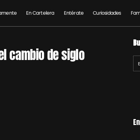
amente
En Cartelera
Entérate
Curiosidades
Fam
Bu
el cambio de siglo
En