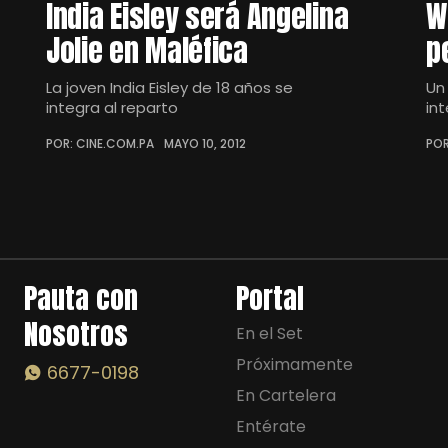
India Eisley será Angelina
W
Jolie en Maléfica
p
La joven India Eisley de 18 años se
Un
integra al reparto
in
POR: CINE.COM.PA
MAYO 10, 2012
POR
Pauta con
Portal
Nosotros
En el Set
Próximamente
6677-0198
En Cartelera
Entérate