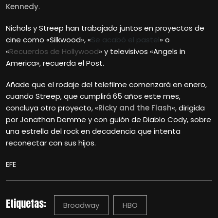
Kennedy
.
Nichols y Streep han trabajado juntos en proyectos de
cine como «Silkwood», «
Se acabó el pastel
» o
«
Recuerdos de Hollywood
» y televisivos «Angels in
America», recuerda el Post.
Añade que el rodaje del telefilme comenzará en enero,
cuando Streep, que cumplirá 65 años este mes,
concluya otro proyecto, «
Ricky and the Flash
«, dirigida
por Jonathan Demme y con guión de Diablo Cody, sobre
una estrella del rock en decadencia que intenta
reconectar con sus hijos.
EFE
Etiquetas:
Broadway
HBO