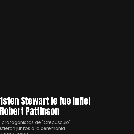
risten Stewart le fue infiel
 Robert Pattinson
s protagonistas de "Crepúsculo"
istieron juntos a la ceremonia