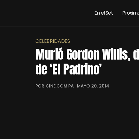
En el Set
Próxim
CELEBRIDADES
Murió Gordon Willis, d
de ‘El Padrino’
POR CINE.COM.PA
MAYO 20, 2014