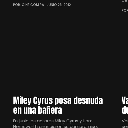
de
POR: CINE.COM.PA
JUNIO 28, 2012
POR
Miley Cyrus posa desnuda
V
en una bañera
d
En junio los actores Miley Cyrus y Liam
Va
Hemsworth anunciaron su compromiso,
se