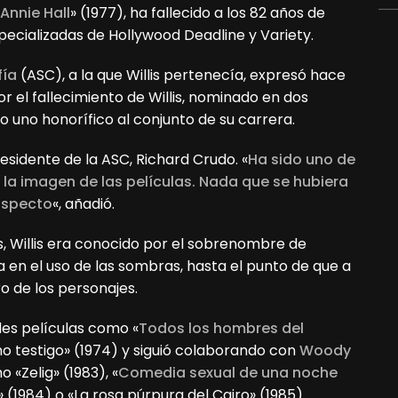
Annie Hall
» (1977), ha fallecido a los 82 años de
pecializadas de Hollywood Deadline y Variety.
fía
(ASC), a la que Willis pertenecía, expresó hace
 el fallecimiento de Willis, nominado en dos
 uno honorífico al conjunto de su carrera.
esidente de la ASC, Richard Crudo. «
Ha sido uno de
a imagen de las películas. Nada que se hubiera
 aspecto
«, añadió.
, Willis era conocido por el sobrenombre de
a en el uso de las sombras, hasta el punto de que a
ro de los personajes.
es películas como «
Todos los hombres del
ltimo testigo» (1974) y siguió colaborando con
Woody
 «Zelig» (1983), «
Comedia sexual de una noche
(1984) o «La rosa púrpura del Cairo» (1985).