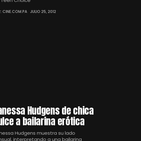
 Teen Choice
: CINE.COM.PA
JULIO 25, 2012
anessa Hudgens de chica
ulce a bailarina erótica
nessa Hudgens muestra su lado
nsual, interpretando a una bailarina