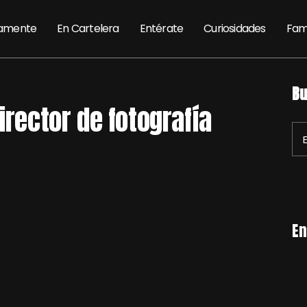
amente
En Cartelera
Entérate
Curiosidades
Fam
Bu
irector de fotografía
En