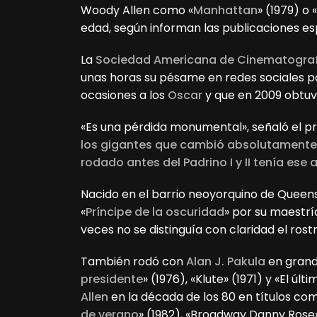
Woody Allen como «
Manhattan
» (1979) o «
edad, según informan las publicaciones es
La
Sociedad Americana de Cinematogra
unas horas su pésame en redes sociales por
ocasiones a los
Oscar
y que en 2009 obtuvo
«Es una pérdida monumental», señaló el pr
los gigantes que cambió absolutamente l
rodado antes del Padrino I y II tenía ese
Nacido en el barrio neoyorquino de Queens
«
Príncipe de la oscuridad
» por su maestrí
veces no se distinguía con claridad el rost
También rodó con
Alan J. Pakula
en grand
presidente
» (1976), «Klute» (1971) y «El ú
Allen
en la década de los 80 en títulos como
de verano
» (1982), «Broadway Danny Rose» 