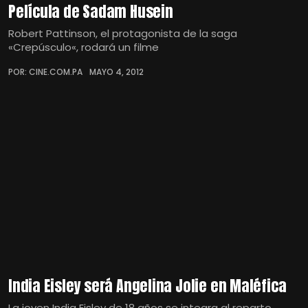
Película de Sadam Husein
Robert Pattinson, el protagonista de la saga
«Crepúsculo«, rodará un filme
POR: CINE.COM.PA
MAYO 4, 2012
India Eisley será Angelina Jolie en Maléfica
La joven India Eisley de 18 años se integra al reparto