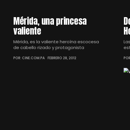
Mérida, una princesa
D
valiente
H
Mérida, es la valiente heroína escocesa
La
de cabello rizado y protagonista
es
POR: CINE.COM.PA
FEBRERO 28, 2012
POR