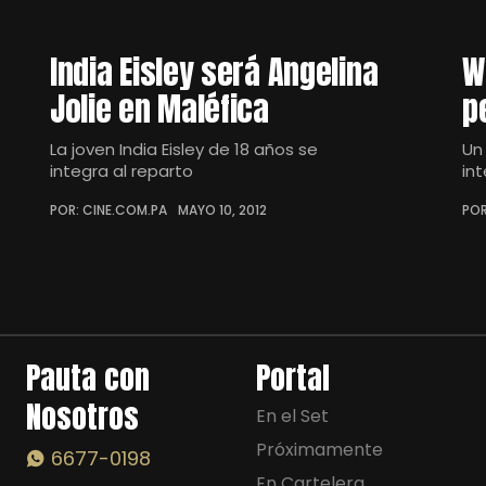
India Eisley será Angelina
W
Jolie en Maléfica
p
La joven India Eisley de 18 años se
Un
integra al reparto
in
POR: CINE.COM.PA
MAYO 10, 2012
POR
Pauta con
Portal
Nosotros
En el Set
Próximamente
6677-0198
En Cartelera