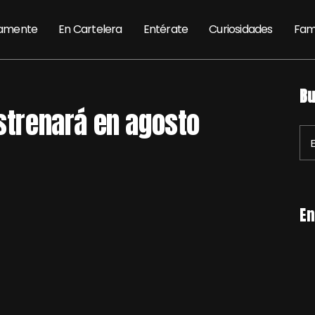
amente
En Cartelera
Entérate
Curiosidades
Fam
Bu
estrenará en agosto
En