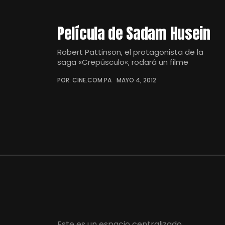
Película de Sadam Husein
Robert Pattinson, el protagonista de la
saga «Crepúsculo«, rodará un filme
POR: CINE.COM.PA
MAYO 4, 2012
Este es un espacio centralizado