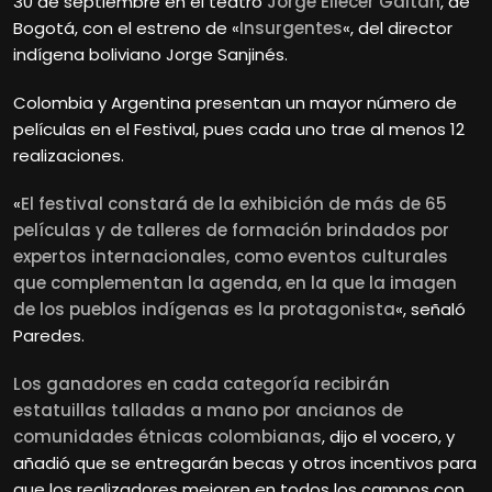
30 de septiembre en el teatro
Jorge Eliécer Gaitán
, de
Bogotá, con el estreno de «
Insurgentes
«, del director
indígena boliviano Jorge Sanjinés.
Colombia y Argentina presentan un mayor número de
películas en el Festival, pues cada uno trae al menos 12
realizaciones.
«
El festival constará de la exhibición de más de 65
películas y de talleres de formación brindados por
expertos internacionales, como eventos culturales
que complementan la agenda, en la que la imagen
de los pueblos indígenas es la protagonista
«, señaló
Paredes.
Los ganadores en cada categoría recibirán
estatuillas talladas a mano por ancianos de
comunidades étnicas colombianas
, dijo el vocero, y
añadió que se entregarán becas y otros incentivos para
que los realizadores mejoren en todos los campos con