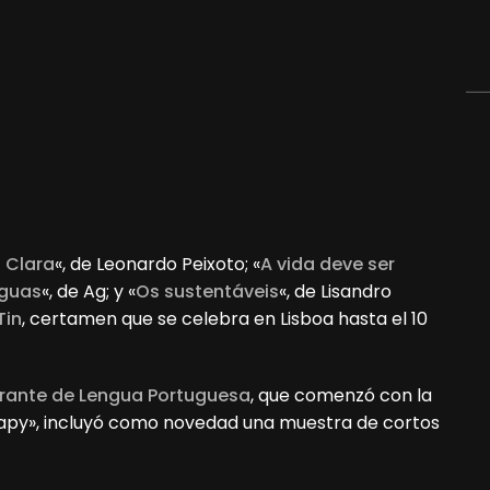
 Clara
«, de Leonardo Peixoto; «
A vida deve ser
águas
«, de Ag; y «
Os sustentáveis
«, de Lisandro
Tin
, certamen que se celebra en Lisboa hasta el 10
nerante de Lengua Portuguesa
, que comenzó con la
ilapy», incluyó como novedad una muestra de cortos