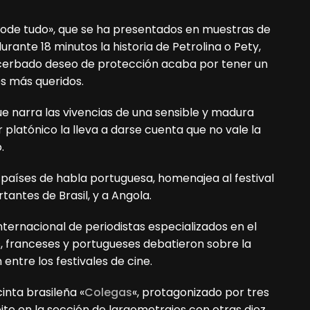
y pode tudo», que se ha presentados en muestras de
durante 18 minutos la historia de Petrolina o Pety,
acerbado deseo de protección acaba por tener un
s más queridos.
ue narra las vivencias de una sensible y madura
 platónico la lleva a darse cuenta que no vale la
.
 países de habla portuguesa, homenajea al festival
tantes de Brasil, y a Angola.
nternacional de periodistas especializados en el
, franceses y portugueses debatieron sobre la
entre los festivales de cine.
cinta brasileña «
Colegas
«, protagonizado por tres
e en la sección de largometrajes con otras diez