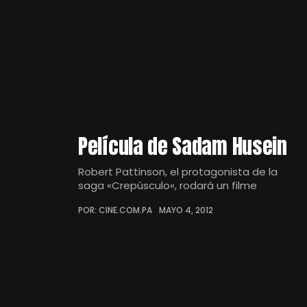
Película de Sadam Husein
Robert Pattinson, el protagonista de la
saga «Crepúsculo«, rodará un filme
POR: CINE.COM.PA
MAYO 4, 2012