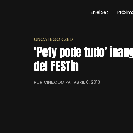
En el Set
Próxim
UNCATEGORIZED
‘Pety pode tudo’ inaug
del FESTin
POR CINE.COM.PA
ABRIL 6, 2013