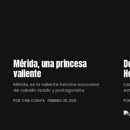
Mérida, una princesa
D
valiente
H
Mérida, es la valiente heroína escocesa
La
de cabello rizado y protagonista
es
POR: CINE.COM.PA
FEBRERO 28, 2012
POR