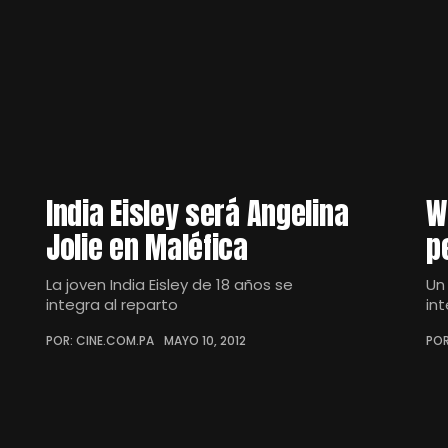
India Eisley será Angelina
W
Jolie en Maléfica
p
La joven India Eisley de 18 años se
Un
integra al reparto
in
POR: CINE.COM.PA
MAYO 10, 2012
POR