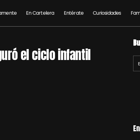
amente
En Cartelera
Entérate
Curiosidades
Fam
Bu
uró el ciclo infantil
En