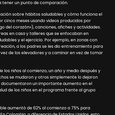
ra tener un punto de comparación.
ación sobre hábitos saludables y cómo funciona el
or cinco meses usando videos producidos por
 del corazón»), canciones, afiches y actividades.
reas en casa y talleres que se enfocaban en
udables y el ejercicio. Por ejemplo, en zonas con
eación, a los padres se les dio entrenamiento para
en vez de los elevadores y a caminar en vez de tomar
 de los niños al comienzo, un año y medio después y
chos se mudaron y otros simplemente lo dejaron
es documentaron un importante aumento en el
alud de los niños en el programa frente al grupo
dable aumentó de 62% al comienzo a 75% para
En Colombia, a diferencia de Estados Unidos, esto