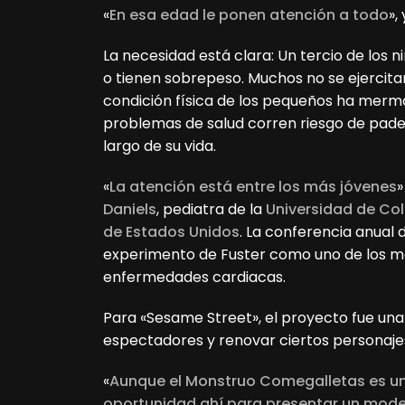
«
En esa edad le ponen atención a todo
»,
La necesidad está clara: Un tercio de los 
o tienen sobrepeso. Muchos no se ejercitan
condición física de los pequeños ha merm
problemas de salud corren riesgo de pade
largo de su vida.
«
La atención está entre los más jóvenes
»
Daniels
, pediatra de la
Universidad de Co
de Estados Unidos
. La conferencia anual 
experimento de Fuster como uno de los ma
enfermedades cardiacas.
P
ara «Sesame Street», el proyecto fue una
espectadores y renovar ciertos personaje
«
Aunque el Monstruo Comegalletas es una
oportunidad ahí para presentar un mode