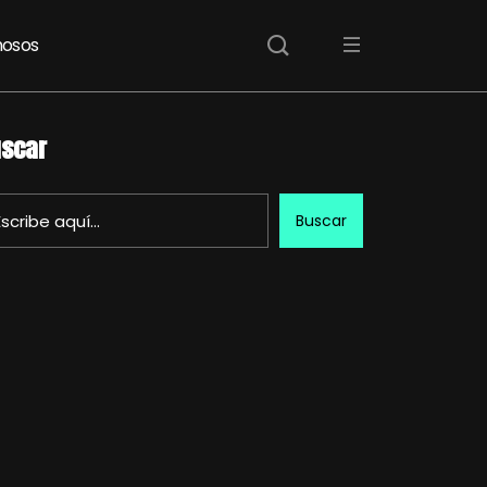
osos
scar
Buscar