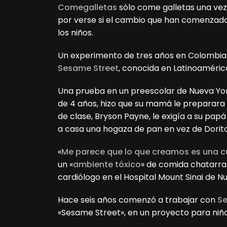
Comegalletas
sólo come galletas una vez 
por verse si el cambio que han comenzado
los niños.
Un experimento de tres años en Colombia 
Sesame Street
, conocida en Latinoamér
Una prueba en un preescolar de Nueva Yor
de 4 años, hizo que su mamá le preparara 
de clase, Bryson Payne, le exigía a su pap
a casa una hogaza de pan en vez de Dorito
«
Me parece que lo que creamos es una c
un «
ambiente tóxico
» de comida chatarra 
cardiólogo en el Hospital Mount Sinai de N
Hace seis años comenzó a trabajar con
Se
«Sesame Street», en un proyecto para niño