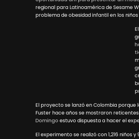
regional para Latinoamérica de Sesame W
problema de obesidad infantil en los niño
E
g
h
t
m
g
c
b
p
El proyecto se lanzó en Colombia porque l
Fuster hace años se mostraron reticentes
Domingo
estuvo dispuesta a hacer el exp
El experimento se realizó con 1,216 niños y 