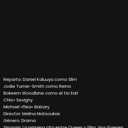
Reparto: Daniel Kaluuya como Slim
Jodie Turner-Smith como Reina
Bokeem Woodbine como el tío Earl
Chlo« Sevigny
Michael «Flea» Balzary
Director: Melina Matsoukas
Género: Drama
Sinopsis: La primera cita entre Queen y Slim, dos jóvenes