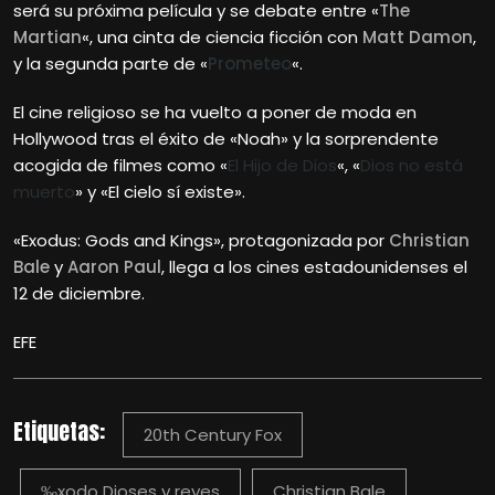
será su próxima película y se debate entre «
The
Martian
«, una cinta de ciencia ficción con
Matt Damon
,
y la segunda parte de «
Prometeo
«.
El cine religioso se ha vuelto a poner de moda en
Hollywood tras el éxito de «Noah» y la sorprendente
acogida de filmes como «
El Hijo de Dios
«, «
Dios no está
muerto
» y «El cielo sí existe».
«Exodus: Gods and Kings», protagonizada por
Christian
Bale
y
Aaron Paul
, llega a los cines estadounidenses el
12 de diciembre.
EFE
Etiquetas:
20th Century Fox
‰xodo Dioses y reyes
Christian Bale