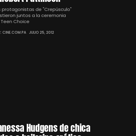
s protagonistas de "Crepúsculo"
istieron juntos a la ceremonia
 Teen Choice
: CINE.COM.PA
JULIO 25, 2012
anessa Hudgens de chica