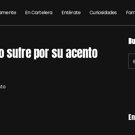
amente
En Cartelera
Entérate
Curiosidades
Fam
Bu
o sufre por su acento
En