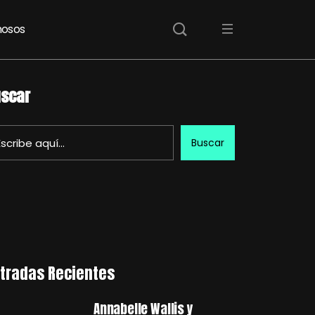
osos
scar
Buscar
tradas Recientes
Annabelle Wallis y