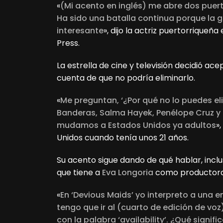
«
(Mi acento en inglés) me abre dos puert
Ha sido una batalla continua porque la 
interesante
», dijo la actriz puertorriqueñ
Press.
La estrella de cine y televisión decidió ac
cuenta de que no podría eliminarlo.
«
Me preguntan, ‘¿Por qué no lo puedes el
Banderas, Salma Hayek, Penélope Cruz y
mudamos a Estados Unidos ya adultos
»
Unidos cuando tenía unos 21 años.
Su acento sigue dando de qué hablar, inclus
que tiene a
Eva Longoria
como productora 
«
En ‘Devious Maids’ yo interpreto a una 
tengo que ir al (cuarto de edición de vo
con la palabra ‘availability’. ¿Qué signifi