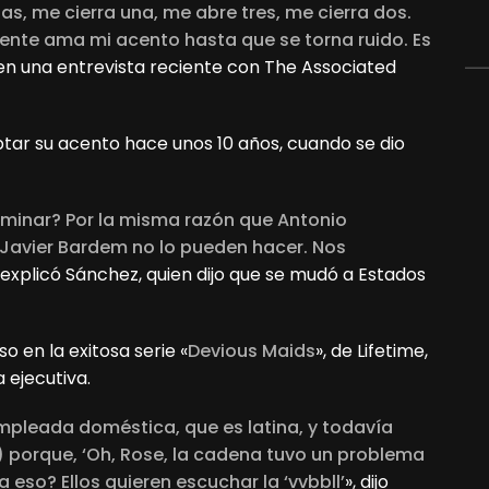
as, me cierra una, me abre tres, me cierra dos.
gente ama mi acento hasta que se torna ruido. Es
a en una entrevista reciente con The Associated
eptar su acento hace unos 10 años, cuando se dio
iminar? Por la misma razón que Antonio
 Javier Bardem no lo pueden hacer. Nos
, explicó Sánchez, quien dijo que se mudó a Estados
o en la exitosa serie «
Devious Maids
», de Lifetime,
ejecutiva.
empleada doméstica, que es latina, y todavía
z) porque, ‘Oh, Rose, la cadena tuvo un problema
ca eso? Ellos quieren escuchar la ‘vvbbll’
», dijo