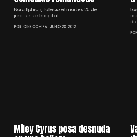
Nora Ephron, falleció el martes 26 de
Lo
junio en un hospital
as
de
POR: CINE.COM.PA
JUNIO 28, 2012
POR
Miley Cyrus posa desnuda
V