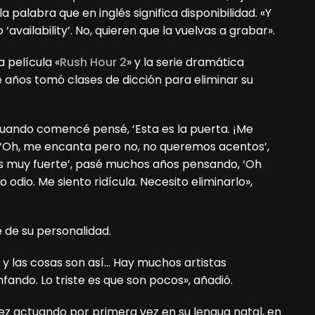
 palabra que en inglés significa disponibilidad. «Y
‘availability’. No, quieren que la vuelvas a grabar».
 película «
Rush Hour 2
» y la serie dramática
e años tomó clases de dicción para eliminar su
uando comencé pensé, ‘Esta es la puerta. ¡Me
‘Oh, me encanta pero no, no queremos acentos’,
 es muy fuerte’, pasé muchos años pensando, ‘Oh
lo odio. Me siento ridícula. Necesito eliminarlo»,
 de su personalidad.
yo y las cosas son así… Hay muchos artistas
fando. Lo triste es que son pocos», añadió.
ez actuando por primera vez en su lengua natal, en