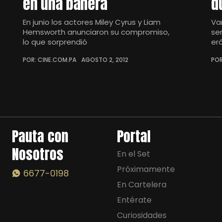
en una bañera
d
En junio los actores Miley Cyrus y Liam
Va
Hemsworth anunciaron su compromiso,
se
lo que sorprendió
er
POR: CINE.COM.PA
AGOSTO 2, 2012
POR
Pauta con
Portal
Nosotros
En el Set
Próximamente
6677-0198
En Cartelera
Entérate
Curiosidades