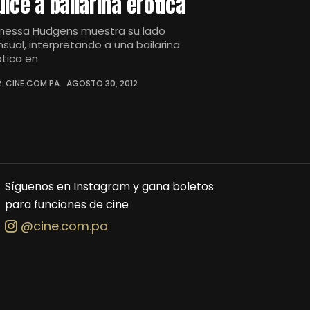
ulce a bailarina erótica
nessa Hudgens muestra su lado
nsual, interpretando a una bailarina
ótica en
: CINE.COM.PA
AGOSTO 30, 2012
Síguenos en Instagram y gana boletos
para funciones de cine
@cine.com.pa