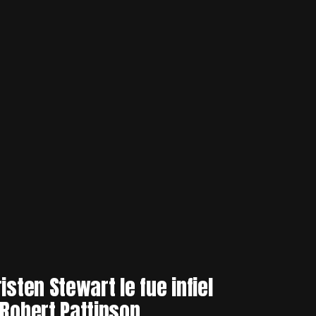
risten Stewart le fue infiel
 Robert Pattinson