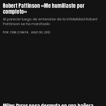
Robert Pattinson «Me humillaste por
completo»
Al parecer luego de enterarse de la infidelidad Robert
Pattinson se ha marchado
POR: CINE.COM.PA
JULIO 30, 2012
Miley Cyrus posa desnuda en una bañera