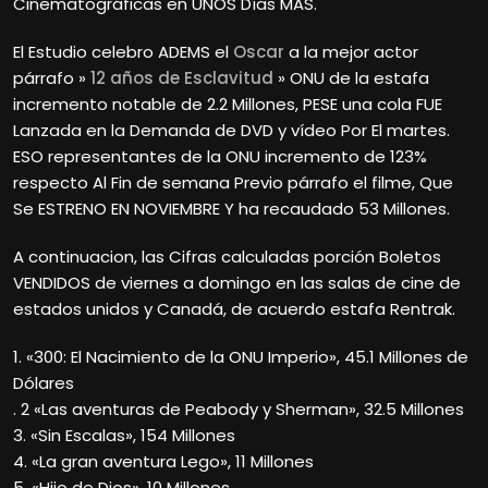
Cinematográficas en UNOS Días MAS.
El Estudio celebro ADEMS el
Oscar
a la mejor actor
párrafo »
12 años de Esclavitud
» ONU de la estafa
incremento notable de 2.2 Millones, PESE una cola FUE
Lanzada en la Demanda de DVD y vídeo Por El martes.
ESO representantes de la ONU incremento de 123%
respecto Al Fin de semana Previo párrafo el filme, Que
Se ESTRENO EN NOVIEMBRE Y ha recaudado 53 Millones.
A continuacion, las Cifras calculadas porción Boletos
VENDIDOS de viernes a domingo en las salas de cine de
estados unidos y Canadá, de acuerdo estafa Rentrak.
1. «300: El Nacimiento de la ONU Imperio», 45.1 Millones de
Dólares
. 2 «Las aventuras de Peabody y Sherman», 32.5 Millones
3. «Sin Escalas», 154 Millones
4. «La gran aventura Lego», 11 Millones
5. «Hijo de Dios», 10 Millones.