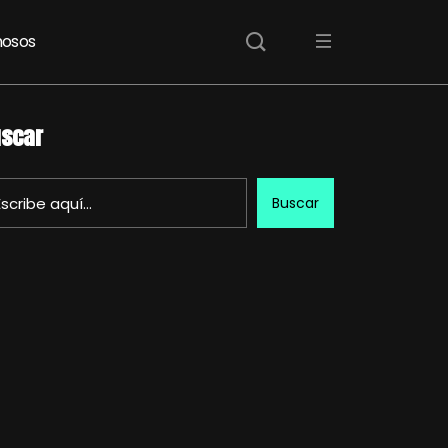
osos
scar
Buscar