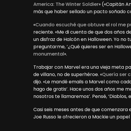
America: The Winter Soldier
» («Capitán Am
más que haber sellado un pacto soñado c
«
Cuando escuché que obtuve el rol me pu
reciente. «Me di cuenta de que dos años d
un disfraz de Halcón en Halloween. Yo no 
preguntarme, ‘¿Qué quieres ser en Hallow
monumental
».
Trabajar con Marvel era una vieja meta p
de villano, no de superhéroe. «
Quería ser 
dijo. «Le mandé emails a Marvel como cada 
hago de gratis’. Hace unos dos años me ma
nosotros te llamaremos’. Pensé, ‘Diablos,
Casi seis meses antes de que comenzara el 
Joe Russo le ofrecieron a Mackie un papel e