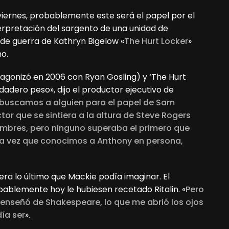
 viernes, probablemente este será el papel por el
erpretación del sargento de una unidad de
de guerra de Kathryn Bigelow «
The Hurt Locker
»
no.
agonizó en 2006 con Ryan Gosling) y ‘The Hurt
dadero peso», dijo el productor ejecutivo de
uscamos a alguien para el papel de Sam
r que se sintiera a la altura de Steve Rogers
mbres, pero ninguno superaba el primero que
a vez que conocimos a Anthony en persona,
ra lo último que Mackie podía imaginar. El
ablemente hoy le hubiesen recetado Ritalin. «
Pero
 enseñó de Shakespeare, lo que me abrió los ojos
día ser
».