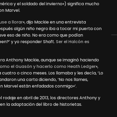
érica y el soldado del invierno») significa mucho
on Marvel.
se a llorar
», dijo Mackie en una entrevista
espués algún niño negro iba a tocar mi puerta con
tuve eso de niño. No era como que podían
een?’ y yo responder Shaft.
Ser el Halcón es
ara Anthony
Mackie, aunque se imaginó haciendo
como el Guasón y hacerlo como Heath Ledger
»,
cuatro o cinco meses. Los llamaba y les decía, ‘Lo
ndaron una carta diciendo, ‘No nos llames,
 en Marvel están enfadados conmigo»’.
rodaje en abril de 2013, los directores Anthony y
n la adaptación del libro de historietas.