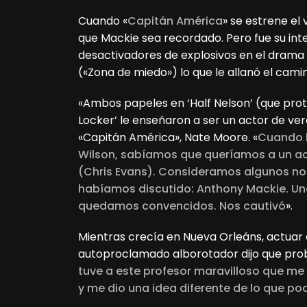
Cuando «
Capitán América
» se estrene el
que Mackie sea recordado. Pero fue su int
desactivadores de explosivos en el drama 
(«Zona de miedo») lo que le allanó el cami
«Ambos papeles en ‘Half Nelson’ (que prot
Locker’ le enseñaron a ser un actor de ver
«Capitán América», Nate Moore. «
Cuando b
Wilson, sabíamos que queríamos a un acto
(Chris Evans). Consideramos algunos no
habíamos discutido: Anthony Mackie. Un
quedamos convencidos. Nos cautivó
».
Mientras crecía en Nueva Orleáns, actuar e
autoproclamado alborotador dijo que prob
tuve a este profesor maravilloso que me
y me dio una idea diferente de lo que po