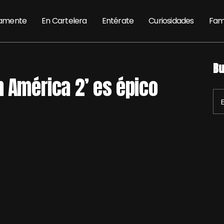
amente
En Cartelera
Entérate
Curiosidades
Fam
Bu
n América 2’ es épico